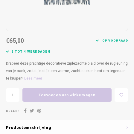
Kasten
Cobble
Spotjes
Vazen
Kleer
Badm
Bankjes
Vienna
Kussens
Vitrin
Havana
Plaids
Conso
€65,00
OP VOORRAAD
Helsinki
Bath & Body
Nacht
2 TOT 4 WERKDAGEN
Belvedere
Kaartjes
Kaste
Drapeer deze prachtige decoratieve zijdezachte plaid over de rugleuning
van je bank, zodat je altijd een warme, zachte deken hebt om tegenaan
Isla Sofa
Textiel
Wandk
te kruipen!
Lees meer
Daydream XL
Kerst
Toevoegen aan winkelwagen
Geurstokjes
DELEN:
Bloempotten
Productomschrijving