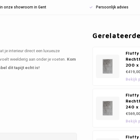
n in onze showroom in Gent
Persoonlijk advies
Gerelateerd
 je interieur direct een luxueuze
Fluffy
voelt weelderig aan onder je voeten.
Kom
Rechth
200 x
l dit tapijt echt is!
€419,0
Bekijk 
Fluffy
Rechth
240 x
€569,0
Bekijk 
Fluffy