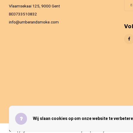
Vlaamsekaai 125, 9000 Gent
BE0733510832
info@umberandsmoke.com
Vo
Wij slaan cookies op om onze website te verbetere
© Copyright 2026 Umber & Smoke - Theme by
Shopmonkey