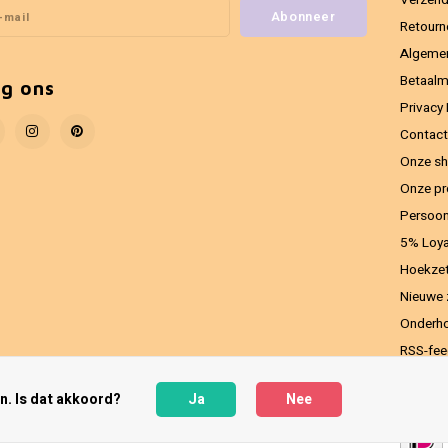
Verzend
Abonneer
Retourn
Algeme
Betaal
lg ons
Privacy 
Contact
Onze sh
Onze pr
Persoon
5% Loya
Hoekzet
Nieuwe 
Onderho
RSS-fe
n. Is dat akkoord?
Ja
Nee