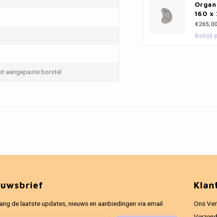
Organi
160 x
€265,0
Bekijk 
et aangepaste borstel
euwsbrief
Klan
ang de laatste updates, nieuws en aanbiedingen via email
Ons Ver