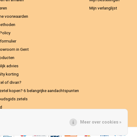
en en afhalen
Mijn bestellingen
eren
Mijn verlanglijst
ne voorwaarden
methoden
Policy
formulier
owroom in Gent
oducten
lijk advies
lty korting
el of divan?
zetel kopen? 6 belangrijke aandachtspunten
udsgids zetels
ed
Meer over cookies »