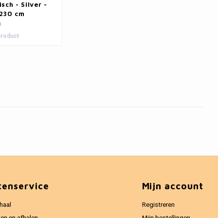
sch - Silver -
 230 cm
0
product
tenservice
Mijn account
haal
Registreren