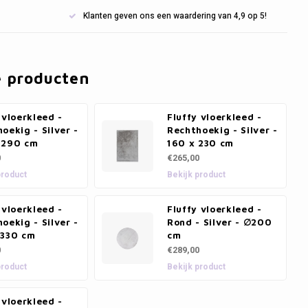
Klanten geven ons een waardering van 4,9 op 5!
e producten
 vloerkleed -
Fluffy vloerkleed -
oekig - Silver -
Rechthoekig - Silver -
 290 cm
160 x 230 cm
0
€265,00
product
Bekijk product
 vloerkleed -
Fluffy vloerkleed -
oekig - Silver -
Rond - Silver - ∅200
 330 cm
cm
0
€289,00
product
Bekijk product
 vloerkleed -