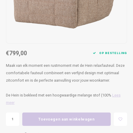
Kasten
Cobble
Spotjes
Vazen
Kleer
Badm
Bankjes
Vienna
Kussens
Vitrin
Havana
Plaids
Conso
Helsinki
Bath & Body
Nacht
€799,00
OP BESTELLING
Belvedere
Kaartjes
Kaste
Maak van elk moment een rustmoment met de Hein relaxfauteuil. Deze
comfortabele fauteuil combineert een verfijnd design met optimaal
Isla Sofa
Textiel
Wandk
zitcomfort en is de perfecte aanvulling voor jouw woonkamer.
Daydream XL
Kerst
De Hein is bekleed met een hoogwaardige melange stof (100%
Lees
meer
Geurstokjes
Toevoegen aan winkelwagen
Bloempotten