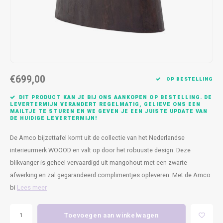
Kasten
Cobble
Spotjes
Vazen
Kleer
Badm
Bankjes
Vienna
Kussens
Vitrin
Havana
Plaids
Conso
€699,00
Helsinki
Bath & Body
Nacht
OP BESTELLING
DIT PRODUCT KAN JE BIJ ONS AANKOPEN OP BESTELLING. DE
Belvedere
Kaartjes
Kaste
LEVERTERMIJN VERANDERT REGELMATIG, GELIEVE ONS EEN
MAILTJE TE STUREN EN WE GEVEN JE EEN JUISTE UPDATE VAN
DE HUIDIGE LEVERTERMIJN!
Isla Sofa
Textiel
Wandk
De Amco bijzettafel komt uit de collectie van het Nederlandse
interieurmerk WOOOD en valt op door het robuuste design. Deze
Daydream XL
Kerst
blikvanger is geheel vervaardigd uit mangohout met een zwarte
afwerking en zal gegarandeerd complimentjes opleveren. Met de Amco
Geurstokjes
bi
Lees meer
Bloempotten
Toevoegen aan winkelwagen