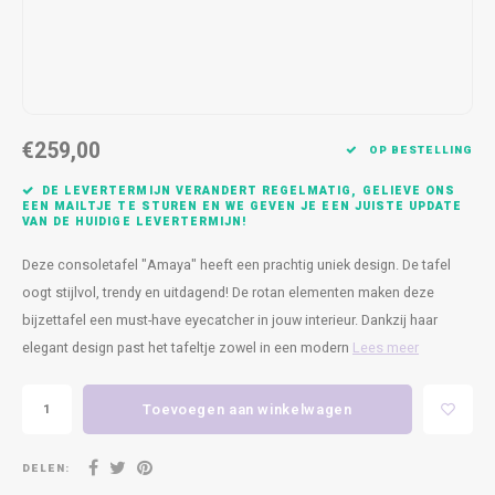
Kasten
Cobble
Spotjes
Vazen
Kleer
Badm
Bankjes
Vienna
Kussens
Vitrin
Havana
Plaids
Conso
€259,00
OP BESTELLING
Helsinki
Bath & Body
Nacht
DE LEVERTERMIJN VERANDERT REGELMATIG, GELIEVE ONS
EEN MAILTJE TE STUREN EN WE GEVEN JE EEN JUISTE UPDATE
VAN DE HUIDIGE LEVERTERMIJN!
Belvedere
Kaartjes
Kaste
Deze consoletafel "Amaya" heeft een prachtig uniek design. De tafel
Isla Sofa
Textiel
Wandk
oogt stijlvol, trendy en uitdagend! De rotan elementen maken deze
bijzettafel een must-have eyecatcher in jouw interieur. Dankzij haar
Daydream XL
Kerst
elegant design past het tafeltje zowel in een modern
Lees meer
Geurstokjes
Toevoegen aan winkelwagen
Bloempotten
DELEN: