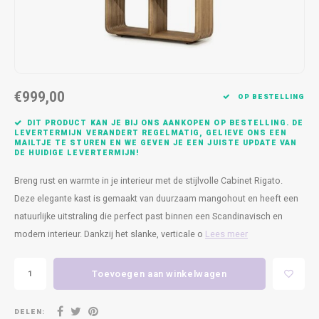
Kasten
Cobble
Spotjes
Vazen
Kleer
Badm
Bankjes
Vienna
Kussens
Vitrin
Havana
Plaids
Conso
€999,00
OP BESTELLING
Helsinki
Bath & Body
Nacht
DIT PRODUCT KAN JE BIJ ONS AANKOPEN OP BESTELLING. DE
LEVERTERMIJN VERANDERT REGELMATIG, GELIEVE ONS EEN
MAILTJE TE STUREN EN WE GEVEN JE EEN JUISTE UPDATE VAN
Belvedere
Kaartjes
Kaste
DE HUIDIGE LEVERTERMIJN!
Breng rust en warmte in je interieur met de stijlvolle Cabinet Rigato.
Isla Sofa
Textiel
Wandk
Deze elegante kast is gemaakt van duurzaam mangohout en heeft een
natuurlijke uitstraling die perfect past binnen een Scandinavisch en
Daydream XL
Kerst
modern interieur. Dankzij het slanke, verticale o
Lees meer
Geurstokjes
Toevoegen aan winkelwagen
Bloempotten
DELEN: