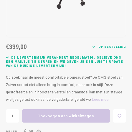
Kasten
Cobble
Spotjes
Vazen
Kleer
Badm
Bankjes
Vienna
Kussens
Vitrin
Havana
Plaids
Conso
€339,00
Helsinki
Bath & Body
Nacht
OP BESTELLING
DE LEVERTERMIJN VERANDERT REGELMATIG, GELIEVE ONS
Belvedere
Kaartjes
Kaste
EEN MAILTJE TE STUREN EN WE GEVEN JE EEN JUISTE UPDATE
VAN DE HUIDIGE LEVERTERMIJN!
Isla Sofa
Textiel
Wandk
Op zoek naar de meest comfortabele bureaustoel? De OMG stoel van
Zuiver scoort niet alleen hoog in comfort, maar ook in stijl. Deze
Daydream XL
Kerst
gestoffeerde en in hoogte te verstellen draaistoel kan met zijn stevige
wieltjes gerust ook naar de vergadertafel gerold wo
Lees meer
Geurstokjes
Toevoegen aan winkelwagen
Bloempotten
DELEN: