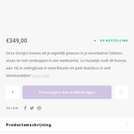
Kasten
Cobble
Spotjes
Vazen
Kleer
Badm
Bankjes
Vienna
Kussens
Vitrin
Havana
Plaids
Conso
€349,00
OP BESTELLING
Helsinki
Bath & Body
Nacht
Deze Giorgio bureau wil je eigenlijk gewoon in je woonkamer hebben
staan en niet verstoppen in een werkruimte, zo huiselijk voelt dit bureau
Belvedere
Kaartjes
Kaste
aan. Hij is verkrijgbaar in twee kleuren en past daardoor in veel
interieurstijlen!
Lees meer
Isla Sofa
Textiel
Wandk
Daydream XL
Kerst
Toevoegen aan winkelwagen
Geurstokjes
DELEN:
Bloempotten
Productomschrijving