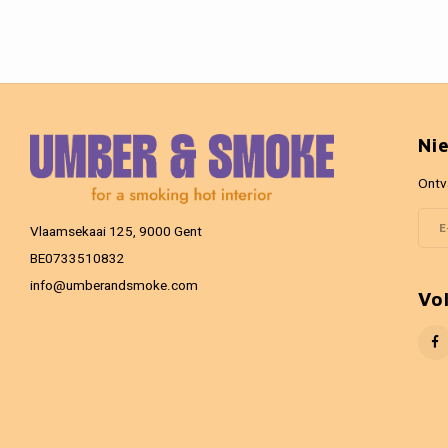
Ni
Ontv
Vlaamsekaai 125, 9000 Gent
BE0733510832
info@umberandsmoke.com
Vo