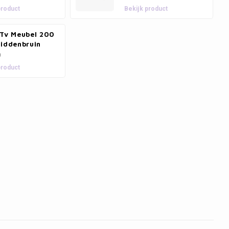
product
Bekijk product
 Tv Meubel 200
Middenbruin
0
product