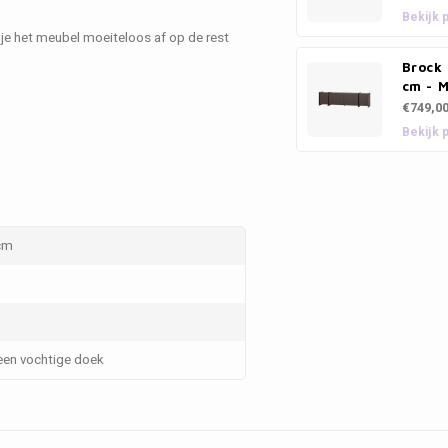
Bekijk 
 je het meubel moeiteloos af op de rest
Brock
cm - 
€749,0
Bekijk 
 cm
en vochtige doek