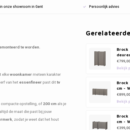
n in onze showroom in Gent
Persoonlijk advies
Gerelateerd
 gemonteerd te worden.
Brock
deure
€799,0
Bekijk 
t elke
woonkamer
meteen karakter
erf van het
essenfineer
past dit
tv
Brock
cm - 
€899,0
Bekijk 
 compacte opstelling, of
200 cm
als je
ltijd de maat die past bij jouw
Brock
urmerk
, zodat je weet dat het hout
cm - 
€399,0