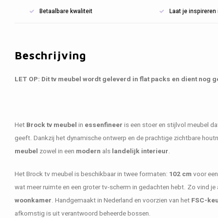
Betaalbare kwaliteit
Laat je inspirere
Beschrijving
LET OP: Dit tv meubel wordt geleverd in flat packs en dient nog
Het
Brock tv meubel
in
essenfineer
is een stoer en stijlvol meubel da
geeft. Dankzij het dynamische ontwerp en de prachtige zichtbare houtn
meubel
zowel in een
modern
als
landelijk interieur
.
Het Brock tv meubel is beschikbaar in twee formaten:
102 cm
voor een
wat meer ruimte en een groter tv-scherm in gedachten hebt. Zo vind je a
woonkamer
. Handgemaakt in Nederland en voorzien van het
FSC-ke
afkomstig is uit verantwoord beheerde bossen.