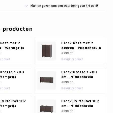
Klanten geven ons een waardering van 4,9 op 5!
e producten
 Kast met 2
Brock Kast met 2
n - Warmgrijs
deuren - Middenbruin
0
€799,00
product
Bekijk product
 Dressoir 200
Brock Dressoir 200
Warmgrijs
cm - Middenbruin
0
€899,00
product
Bekijk product
 Tv Meubel 102
Brock Tv Meubel 102
Warmgrijs
cm - Middenbruin
0
€399,00