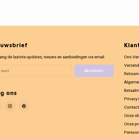
euwsbrief
Klan
ang de laatste updates, nieuws en aanbiedingen via email
Ons Ver
Verzend
Abonneer
Retourn
Algeme
Betaal
lg ons
Privacy 
Contact
Onze sh
Onze pr
Persoon