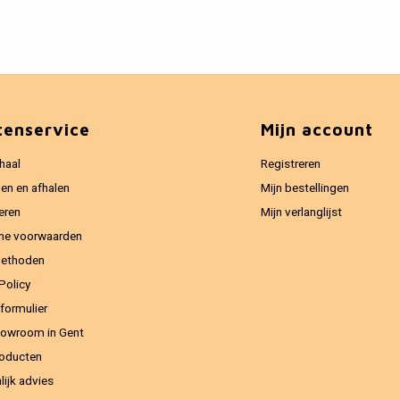
tenservice
Mijn account
haal
Registreren
en en afhalen
Mijn bestellingen
eren
Mijn verlanglijst
ne voorwaarden
methoden
Policy
formulier
owroom in Gent
oducten
lijk advies