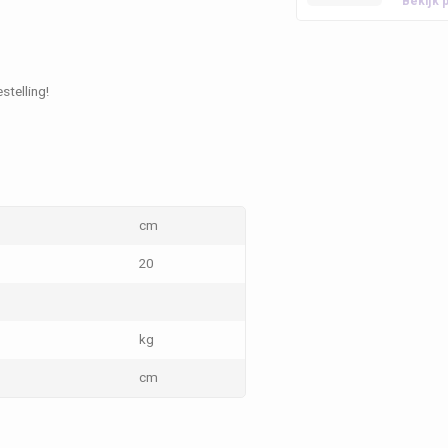
Bekijk 
stelling!
cm
20
kg
cm