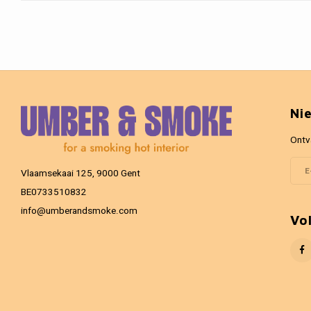
Ni
Ontv
Vlaamsekaai 125, 9000 Gent
BE0733510832
info@umberandsmoke.com
Vo