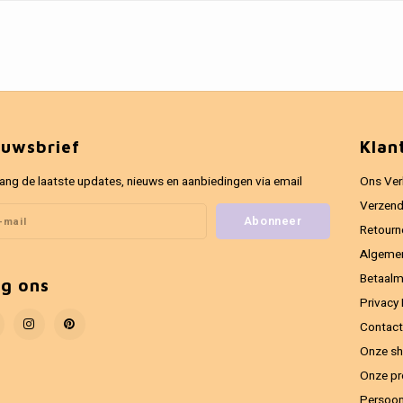
euwsbrief
Klan
ang de laatste updates, nieuws en aanbiedingen via email
Ons Ver
Verzend
Abonneer
Retourn
Algeme
Betaal
lg ons
Privacy 
Contact
Onze sh
Onze pr
Persoon