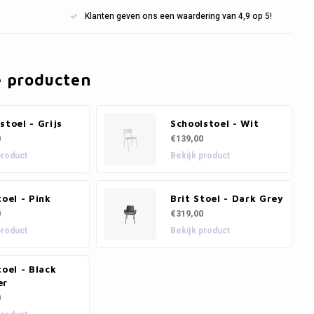
Klanten geven ons een waardering van 4,9 op 5!
e producten
stoel - Grijs
Schoolstoel - Wit
0
€139,00
product
Bekijk product
toel - Pink
Brit Stoel - Dark Grey
0
€319,00
product
Bekijk product
toel - Black
er
0