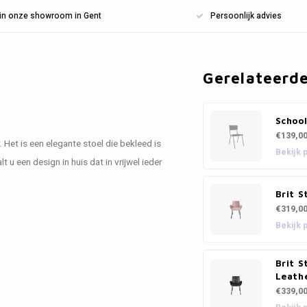
n in onze showroom in Gent
Persoonlijk advies
Gerelateerd
School
€139,0
. Het is een elegante stoel die bekleed is
Bekijk 
t u een design in huis dat in vrijwel ieder
Brit S
€319,0
Bekijk 
Brit S
Leath
€339,0