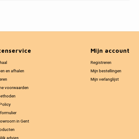
tenservice
Mijn account
haal
Registreren
en en afhalen
Mijn bestellingen
eren
Mijn verlanglijst
ne voorwaarden
methoden
Policy
formulier
owroom in Gent
oducten
lijk advies