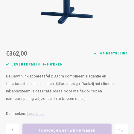
Kasten
Cobble
Spotjes
Vazen
Kleer
Badm
Bankjes
Vienna
Kussens
Vitrin
Havana
Plaids
Conso
Helsinki
Bath & Body
Nacht
€362,00
OP BESTELLING
Belvedere
Kaartjes
Kaste
LEVERTERMIJN: 6-9 WEKEN
De Darwin inklapbare tafel Ø80 cm combineert elegantie en
Isla Sofa
Textiel
Wandk
functionaliteit in een licht en tijdloos design. Dankzij het slimme
inklapsysteem is deze tafel ideaal voor wie flexibiliteit en
Daydream XL
Kerst
ruimtebesparing wil, zonder in te boeten op stijl.
Geurstokjes
Kenmerken:
Lees meer
Bloempotten
Toevoegen aan winkelwagen