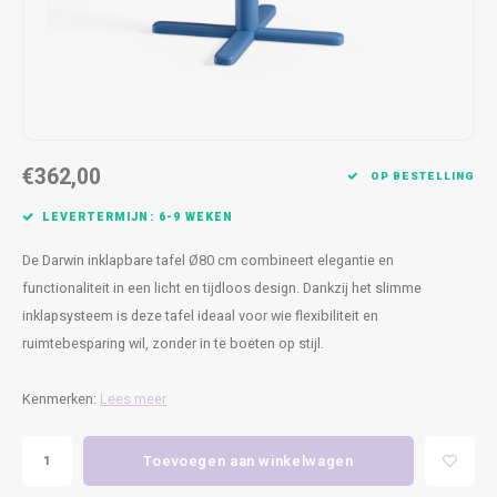
Kasten
Cobble
Spotjes
Vazen
Kleer
Badm
Bankjes
Vienna
Kussens
Vitrin
Havana
Plaids
Conso
€362,00
Helsinki
Bath & Body
Nacht
OP BESTELLING
LEVERTERMIJN: 6-9 WEKEN
Belvedere
Kaartjes
Kaste
De Darwin inklapbare tafel Ø80 cm combineert elegantie en
Isla Sofa
Textiel
Wandk
functionaliteit in een licht en tijdloos design. Dankzij het slimme
inklapsysteem is deze tafel ideaal voor wie flexibiliteit en
Daydream XL
Kerst
ruimtebesparing wil, zonder in te boeten op stijl.
Geurstokjes
Kenmerken:
Lees meer
Bloempotten
Toevoegen aan winkelwagen