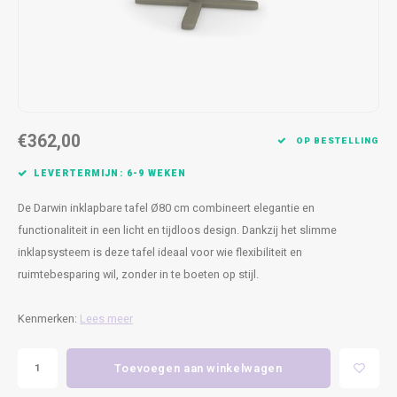
Kasten
Cobble
Spotjes
Vazen
Kleer
Badm
Bankjes
Vienna
Kussens
Vitrin
Havana
Plaids
Conso
€362,00
Helsinki
Bath & Body
Nacht
OP BESTELLING
LEVERTERMIJN: 6-9 WEKEN
Belvedere
Kaartjes
Kaste
De Darwin inklapbare tafel Ø80 cm combineert elegantie en
Isla Sofa
Textiel
Wandk
functionaliteit in een licht en tijdloos design. Dankzij het slimme
inklapsysteem is deze tafel ideaal voor wie flexibiliteit en
Daydream XL
Kerst
ruimtebesparing wil, zonder in te boeten op stijl.
Geurstokjes
Kenmerken:
Lees meer
Bloempotten
Toevoegen aan winkelwagen