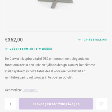
Kasten
Cobble
Spotjes
Vazen
Kleer
Badm
Bankjes
Vienna
Kussens
Vitrin
Havana
Plaids
Conso
€362,00
Helsinki
Bath & Body
Nacht
OP BESTELLING
LEVERTERMIJN: 6-9 WEKEN
Belvedere
Kaartjes
Kaste
De Darwin inklapbare tafel Ø80 cm combineert elegantie en
Isla Sofa
Textiel
Wandk
functionaliteit in een licht en tijdloos design. Dankzij het slimme
inklapsysteem is deze tafel ideaal voor wie flexibiliteit en
Daydream XL
Kerst
ruimtebesparing wil, zonder in te boeten op stijl.
Geurstokjes
Kenmerken:
Lees meer
Bloempotten
Toevoegen aan winkelwagen