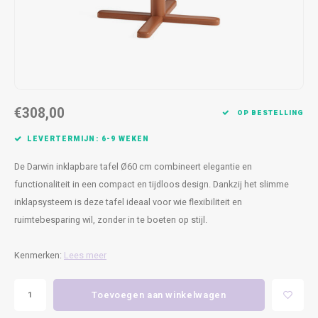
Kasten
Cobble
Spotjes
Vazen
Kleer
Badm
Bankjes
Vienna
Kussens
Vitrin
Havana
Plaids
Conso
€308,00
Helsinki
Bath & Body
Nacht
OP BESTELLING
LEVERTERMIJN: 6-9 WEKEN
Belvedere
Kaartjes
Kaste
De Darwin inklapbare tafel Ø60 cm combineert elegantie en
Isla Sofa
Textiel
Wandk
functionaliteit in een compact en tijdloos design. Dankzij het slimme
inklapsysteem is deze tafel ideaal voor wie flexibiliteit en
Daydream XL
Kerst
ruimtebesparing wil, zonder in te boeten op stijl.
Geurstokjes
Kenmerken:
Lees meer
Bloempotten
Toevoegen aan winkelwagen