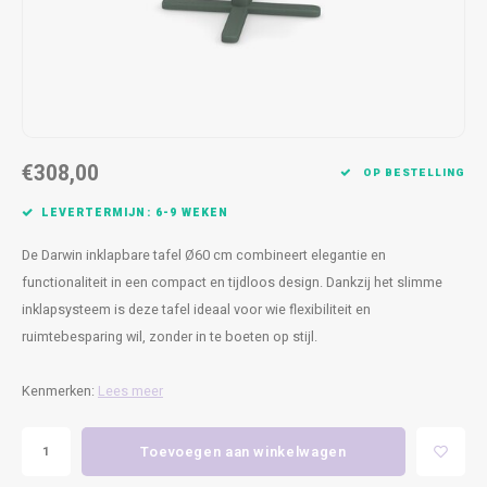
Kasten
Cobble
Spotjes
Vazen
Kleer
Badm
Bankjes
Vienna
Kussens
Vitrin
Havana
Plaids
Conso
€308,00
Helsinki
Bath & Body
Nacht
OP BESTELLING
LEVERTERMIJN: 6-9 WEKEN
Belvedere
Kaartjes
Kaste
De Darwin inklapbare tafel Ø60 cm combineert elegantie en
Isla Sofa
Textiel
Wandk
functionaliteit in een compact en tijdloos design. Dankzij het slimme
inklapsysteem is deze tafel ideaal voor wie flexibiliteit en
Daydream XL
Kerst
ruimtebesparing wil, zonder in te boeten op stijl.
Geurstokjes
Kenmerken:
Lees meer
Bloempotten
Toevoegen aan winkelwagen