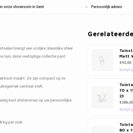
n in onze showroom in Gent
Persoonlijk advies
Gerelateerd
toelen brengt een vrolijke, kleurrijke sfeer
Tuinst
 tuin, deze veelzijdige collectie past
Matt 
€93,00
Bekijk 
praktisch maakt. Ze zijn compact op te
Tuinta
uiksgemak centraal stelt.
70 x 1
23
volledig kunt afstemmen op uw persoonlijke
€286,0
Bekijk 
8 kg per stuk
Tuinta
80 x 