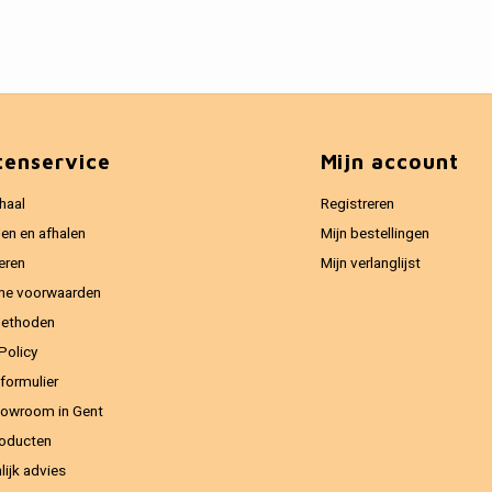
tenservice
Mijn account
haal
Registreren
en en afhalen
Mijn bestellingen
eren
Mijn verlanglijst
ne voorwaarden
methoden
Policy
formulier
owroom in Gent
oducten
lijk advies