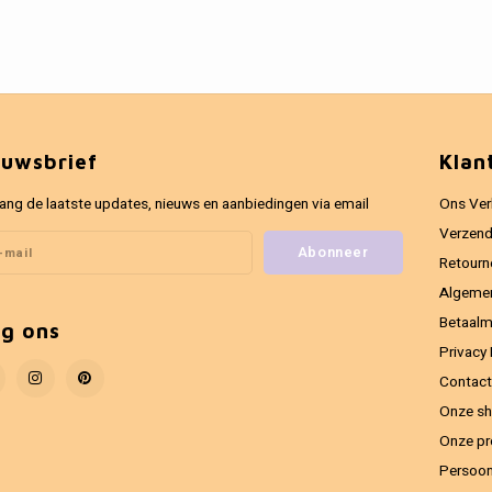
euwsbrief
Klan
ang de laatste updates, nieuws en aanbiedingen via email
Ons Ver
Verzend
Abonneer
Retourn
Algeme
Betaal
lg ons
Privacy 
Contact
Onze sh
Onze pr
Persoon