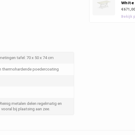
White
€671,0
Bekijk 
metingen tafel: 70 x 50 x 74 cm
en thermohardende poedercoating
 Reinig metalen delen regelmatig en
vooral bij plaatsing aan zee.