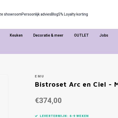
ze showroom
Persoonlijk advies
Blog
5% Loyalty korting
Keuken
Decoratie & meer
OUTLET
Jobs
EMU
Bistroset Arc en Ciel -
€374,00
LEVERTERMIJN: 6-9 WEKEN