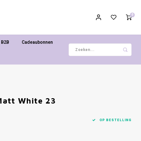
0
B2B
Cadeaubonnen
 Matt White 23
OP BESTELLING