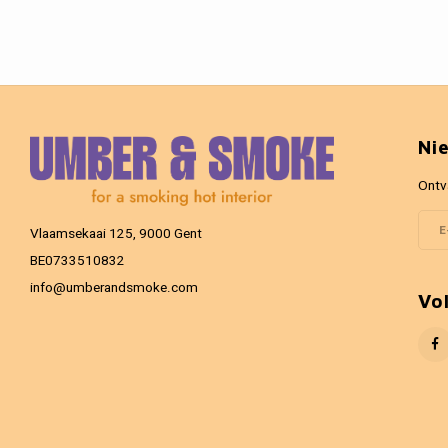
Ni
Ontv
Vlaamsekaai 125, 9000 Gent
BE0733510832
info@umberandsmoke.com
Vo