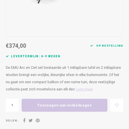
Kasten
Cobble
Spotjes
Vazen
Kleer
Badm
Bankjes
Vienna
Kussens
Vitrin
Havana
Plaids
Conso
€374,00
Helsinki
Bath & Body
Nacht
OP BESTELLING
LEVERTERMIJN: 6-9 WEKEN
Belvedere
Kaartjes
Kaste
De EMU Arc en Ciel set bestaande uit 1 inklapbare tafel en 2 inklapbare
Isla Sofa
Textiel
Wandk
stoelen brengt een vrolijke, kleurrijke sfeer in elke buitenruimte. Of het
nu gaat om een compact balkon of een ruime tuin, deze veelzijdige
Daydream XL
Kerst
collectie past zich moeiteloos aan elk dec
Lees meer
Geurstokjes
Toevoegen aan winkelwagen
Bloempotten
DELEN: