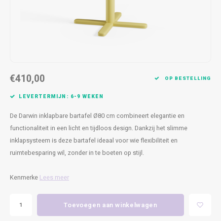
Kasten
Cobble
Spotjes
Vazen
Kleer
Badm
Bankjes
Vienna
Kussens
Vitrin
Havana
Plaids
Conso
€410,00
Helsinki
Bath & Body
Nacht
OP BESTELLING
LEVERTERMIJN: 6-9 WEKEN
Belvedere
Kaartjes
Kaste
De Darwin inklapbare bartafel Ø80 cm combineert elegantie en
Isla Sofa
Textiel
Wandk
functionaliteit in een licht en tijdloos design. Dankzij het slimme
inklapsysteem is deze bartafel ideaal voor wie flexibiliteit en
Daydream XL
Kerst
ruimtebesparing wil, zonder in te boeten op stijl.
Geurstokjes
Kenmerke
Lees meer
Bloempotten
Toevoegen aan winkelwagen