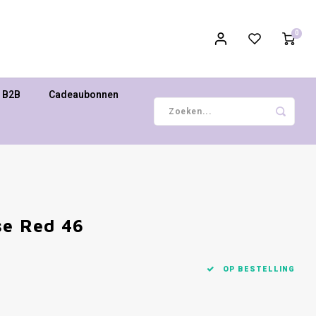
0
B2B
Cadeaubonnen
se Red 46
OP BESTELLING