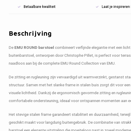
Betaalbare kwaliteit
Laat je inspirere
Beschrijving
De
EMU ROUND barstoel
combineert verfijnde elegantie met een licht 
buitenbarstoel, ontworpen door
Christophe Pillet
, is perfect voor terra
naadloos aan bij de complete
EMU Round Collection
van
EMU
.
De zitting en rugleuning zijn vervaardigd uit warmverzinkt, gestanst st
structuur. Samen met het slanke frame in stalen buis zorgt dit voor ee
visuele lichtheid. Dankzij de ergonomisch gevormde zitting en rugleunin
comfortabele ondersteuning, ideaal voor ontspannen momenten aan een
Het stevige stalen frame garandeert stabiliteit en duurzaamheid, terwi
geschikt maakt voor langdurig buitengebruik. De combinatie van strakk
barstoel een elegante uitstraling die moeiteloos past in zowel moderne 