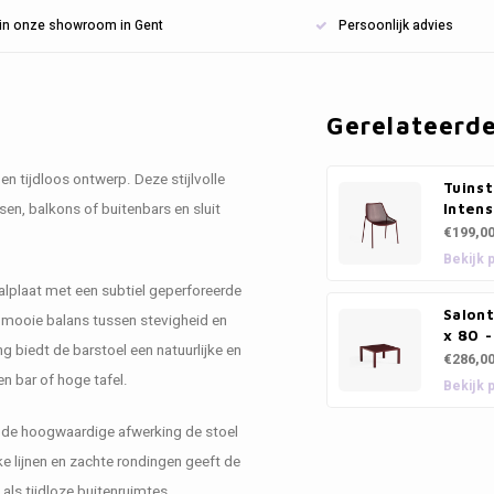
n in onze showroom in Gent
Persoonlijk advies
Gerelateerd
en tijdloos ontwerp. Deze stijlvolle
Tuinst
ssen, balkons of buitenbars en sluit
Inten
€199,0
Bekijk 
aalplaat met een subtiel geperforeerde
Salon
n mooie balans tussen stevigheid en
x 80 -
g biedt de barstoel een natuurlijke en
€286,0
 bar of hoge tafel.
Bekijk 
jl de hoogwaardige afwerking de stoel
e lijnen en zachte rondingen geeft de
als tijdloze buitenruimtes.