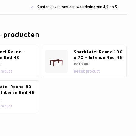
Klanten geven ons een waardering van 4,9 op 5!
e producten
oel Round -
Snacktafel Round 100
se Red 43
x 70 - Intense Red 46
0
€313,00
product
Bekijk product
tafel Round 80
 Intense Red 46
0
product