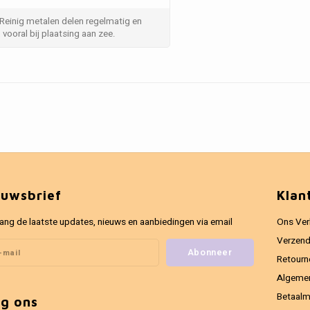
 Reinig metalen delen regelmatig en
vooral bij plaatsing aan zee.
euwsbrief
Klan
ang de laatste updates, nieuws en aanbiedingen via email
Ons Ver
Verzend
Abonneer
Retourn
Algeme
Betaal
lg ons