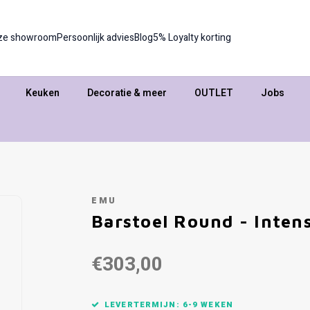
ze showroom
Persoonlijk advies
Blog
5% Loyalty korting
Keuken
Decoratie & meer
OUTLET
Jobs
EMU
Barstoel Round - Inten
€303,00
LEVERTERMIJN: 6-9 WEKEN