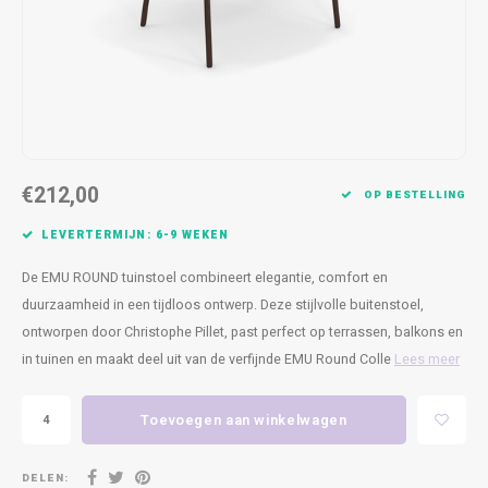
Kasten
Cobble
Spotjes
Vazen
Kleer
Badm
Bankjes
Vienna
Kussens
Vitrin
Havana
Plaids
Conso
Helsinki
Bath & Body
Nacht
€212,00
OP BESTELLING
Belvedere
Kaartjes
Kaste
LEVERTERMIJN: 6-9 WEKEN
De EMU ROUND tuinstoel combineert elegantie, comfort en
Isla Sofa
Textiel
Wandk
duurzaamheid in een tijdloos ontwerp. Deze stijlvolle buitenstoel,
ontworpen door Christophe Pillet, past perfect op terrassen, balkons en
Daydream XL
Kerst
in tuinen en maakt deel uit van de verfijnde EMU Round Colle
Lees meer
Geurstokjes
Toevoegen aan winkelwagen
Bloempotten
DELEN: