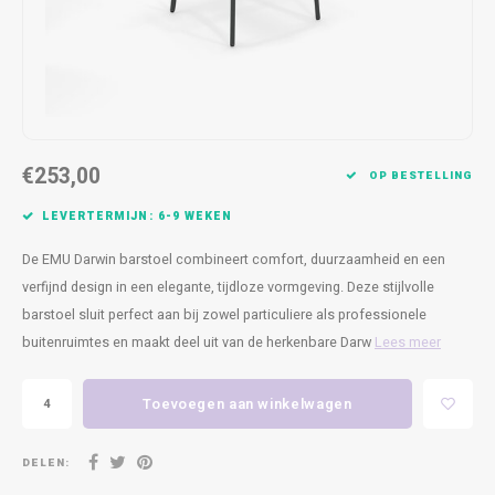
Kasten
Cobble
Spotjes
Vazen
Kleer
Badm
Bankjes
Vienna
Kussens
Vitrin
Havana
Plaids
Conso
€253,00
Helsinki
Bath & Body
Nacht
OP BESTELLING
LEVERTERMIJN: 6-9 WEKEN
Belvedere
Kaartjes
Kaste
De EMU Darwin barstoel combineert comfort, duurzaamheid en een
Isla Sofa
Textiel
Wandk
verfijnd design in een elegante, tijdloze vormgeving. Deze stijlvolle
barstoel sluit perfect aan bij zowel particuliere als professionele
Daydream XL
Kerst
buitenruimtes en maakt deel uit van de herkenbare Darw
Lees meer
Geurstokjes
Toevoegen aan winkelwagen
Bloempotten
DELEN: