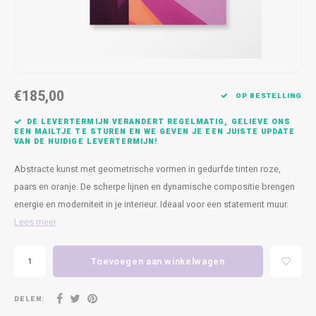
Kasten
Cobble
Spotjes
Vazen
Kleer
Badm
Bankjes
Vienna
Kussens
Vitrin
Havana
Plaids
Conso
€185,00
OP BESTELLING
Helsinki
Bath & Body
Nacht
DE LEVERTERMIJN VERANDERT REGELMATIG, GELIEVE ONS
EEN MAILTJE TE STUREN EN WE GEVEN JE EEN JUISTE UPDATE
VAN DE HUIDIGE LEVERTERMIJN!
Belvedere
Kaartjes
Kaste
Abstracte kunst met geometrische vormen in gedurfde tinten roze,
Isla Sofa
Textiel
Wandk
paars en oranje. De scherpe lijnen en dynamische compositie brengen
energie en moderniteit in je interieur. Ideaal voor een statement muur.
Daydream XL
Kerst
Lees meer
Geurstokjes
Toevoegen aan winkelwagen
Bloempotten
DELEN: