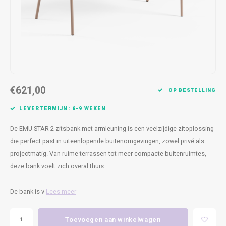
Kasten
Cobble
Spotjes
Vazen
Kleer
Badm
Bankjes
Vienna
Kussens
Vitrin
Havana
Plaids
Conso
Helsinki
Bath & Body
Nacht
€621,00
OP BESTELLING
Belvedere
Kaartjes
Kaste
LEVERTERMIJN: 6-9 WEKEN
De EMU STAR 2-zitsbank met armleuning is een veelzijdige zitoplossing
Isla Sofa
Textiel
Wandk
die perfect past in uiteenlopende buitenomgevingen, zowel privé als
projectmatig. Van ruime terrassen tot meer compacte buitenruimtes,
Daydream XL
Kerst
deze bank voelt zich overal thuis.
Geurstokjes
De bank is v
Lees meer
Bloempotten
Toevoegen aan winkelwagen