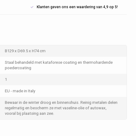
Klanten geven ons een waardering van 4,9 op 5!
B129 x D69.5 x H74 cm
Staal behandeld met kataforese coating en thermohardende
poedercoating
1
EU - made in Italy
Bewaar in de winter droog en binnenshuis. Reinig metalen delen
regelmatig en bescherm ze met vaseline-olie of autowax,
vooral bij plaatsing aan zee.