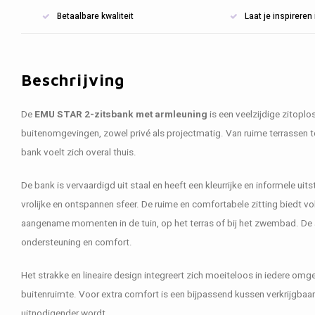
Betaalbare kwaliteit
Laat je inspirere
Beschrijving
De
EMU STAR 2-zitsbank met armleuning
is een veelzijdige zitoplo
buitenomgevingen, zowel privé als projectmatig. Van ruime terrassen
bank voelt zich overal thuis.
De bank is vervaardigd uit staal en heeft een kleurrijke en informele uits
vrolijke en ontspannen sfeer. De ruime en comfortabele zitting biedt 
aangename momenten in de tuin, op het terras of bij het zwembad. De 
ondersteuning en comfort.
Het strakke en lineaire design integreert zich moeiteloos in iedere omge
buitenruimte. Voor extra comfort is een bijpassend kussen verkrijgbaa
uitnodigender wordt.