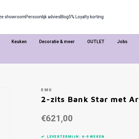
ze showroom
Persoonlijk advies
Blog
5% Loyalty korting
Keuken
Decoratie & meer
OUTLET
Jobs
EMU
2-zits Bank Star met A
€621,00
LEVERTERMIJN: 6-9 WEKEN