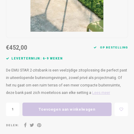
Kasten
Cobble
Spotjes
Vazen
Kleer
Badm
Bankjes
Vienna
Kussens
Vitrin
Havana
Plaids
Conso
€452,00
Helsinki
Bath & Body
Nacht
OP BESTELLING
LEVERTERMIJN: 6-9 WEKEN
Belvedere
Kaartjes
Kaste
De EMU STAR 2-zitsbank is een veelzijdige zitoplossing die perfect past
Isla Sofa
Textiel
Wandk
in uiteenlopende buitenomgevingen, zowel privé als projectmatig. Of
het nu gaat om een ruim terras of een meer compacte buitenruimte,
Daydream XL
Kerst
deze bank past zich moeiteloos aan elke setting a
Lees meer
Geurstokjes
Toevoegen aan winkelwagen
Bloempotten
DELEN: