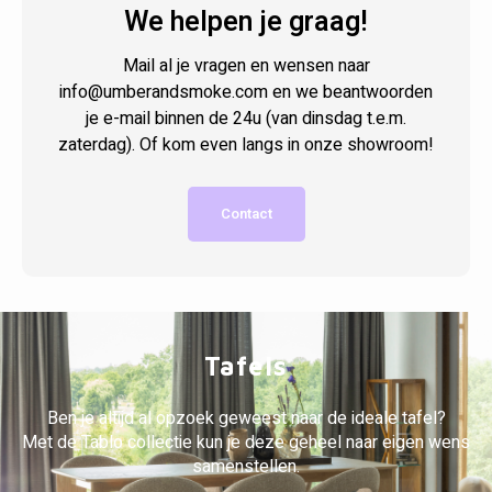
We helpen je graag!
Mail al je vragen en wensen naar
info@umberandsmoke.com
en we beantwoorden
je e-mail binnen de 24u (van dinsdag t.e.m.
zaterdag). Of kom even langs in onze showroom!
Contact
Tafels
Ben je altijd al opzoek geweest naar de ideale tafel?
Met de Tablo collectie kun je deze geheel naar eigen wens
samenstellen.