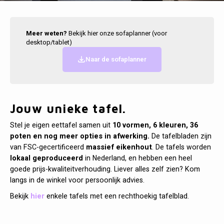
Cobble
Spotjes
Vazen
Kleer
Badm
Kasten
Vienna
Kussens
Vitrin
Meer weten?
Bekijk hier onze sofaplanner (voor
desktop/tablet)
Bankjes
Havana
Plaids
Conso
Naar de sofaplanner
Helsinki
Bath & Body
Nacht
Belvedere
Kaartjes
Kaste
Jouw unieke tafel.
Stel je eigen eettafel samen uit
10 vormen, 6 kleuren, 36
Isla Sofa
Textiel
Wandk
poten en nog meer opties in afwerking.
De tafelbladen zijn
van FSC-gecertificeerd
massief eikenhout
. De tafels worden
Daydream XL
Kerst
lokaal geproduceerd
in Nederland, en hebben een heel
goede prijs-kwaliteitverhouding. Liever alles zelf zien? Kom
Geurstokjes
langs in de winkel voor persoonlijk advies.
Bekijk
hier
enkele tafels met een rechthoekig tafelblad.
Bloempotten