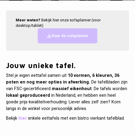
Cobble
Spotjes
Vazen
Kleer
Badm
Kasten
Vienna
Kussens
Vitrin
Meer weten?
Bekijk hier onze sofaplanner (voor
desktop/tablet)
Bankjes
Havana
Plaids
Conso
Naar de sofaplanner
Helsinki
Bath & Body
Nacht
Belvedere
Kaartjes
Kaste
Jouw unieke tafel.
Stel je eigen eettafel samen uit
10 vormen, 6 kleuren, 36
Isla Sofa
Textiel
Wandk
poten en nog meer opties in afwerking.
De tafelbladen zijn
van FSC-gecertificeerd
massief eikenhout
. De tafels worden
Daydream XL
Kerst
lokaal geproduceerd
in Nederland, en hebben een heel
goede prijs-kwaliteitverhouding. Liever alles zelf zien? Kom
Geurstokjes
langs in de winkel voor persoonlijk advies.
Bekijk
hier
enkele eettafels met een bistro vierkant tafelblad.
Bloempotten