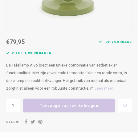
Kasten
Cobble
Spotjes
Vazen
Kleer
Badm
Bankjes
Vienna
Kussens
Vitrin
Havana
Plaids
Conso
€79,95
OP VOORRAAD
Helsinki
Bath & Body
Nacht
2 TOT 4 WERKDAGEN
Belvedere
Kaartjes
Kaste
De Tafellamp Alvo biedt een unieke combinatie van esthetiek en
functionaliteit. Met zijn opvallende terracottae kleur en ronde vorm, is
Isla Sofa
Textiel
Wandk
deze lamp een echte blikvanger. Het gebruik van metaal als materiaal
zorgt niet alleen voor een robuuste constructie, m
Lees meer
Daydream XL
Kerst
Toevoegen aan winkelwagen
Geurstokjes
DELEN:
Bloempotten