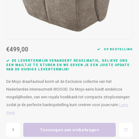
Kasten
Cobble
Spotjes
Vazen
Kleer
Badm
Bankjes
Vienna
Kussens
Vitrin
Havana
Plaids
Conso
€499,00
Helsinki
Bath & Body
Nacht
OP BESTELLING
DE LEVERTERMIJN VERANDERT REGELMATIG, GELIEVE ONS
Belvedere
Kaartjes
Kaste
EEN MAILTJE TE STUREN EN WE GEVEN JE EEN JUISTE UPDATE
VAN DE HUIDIGE LEVERTERMIJN!
Isla Sofa
Textiel
Wandk
De Mojo draaifauteuil komt uit de Exclusive collectie van het
Nederlandse interieurmerk WOOOD. De Mojo-serie biedt eindeloze
Daydream XL
Kerst
mogelijkheden, van een royale hoekbank tot compacte zitoplossingen
zodat je de perfecte bankopstelling kunt creëren voor jouw ruim
Lees
Geurstokjes
meer
Bloempotten
Toevoegen aan winkelwagen